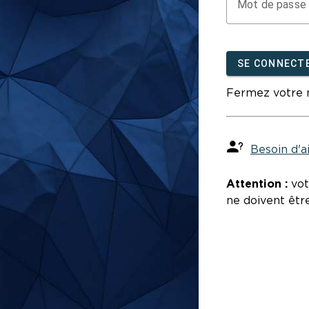
M
ot de passe 
SE CONNECT
Fermez votre n
Besoin d'a
Attention :
vot
ne doivent êtr