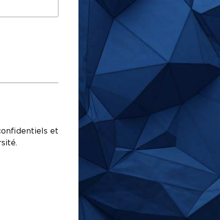
onfidentiels et
sité.